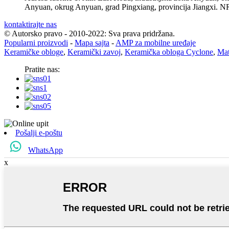
Anyuan, okrug Anyuan, grad Pingxiang, provincija Jiangxi. N
kontaktirajte nas
© Autorsko pravo - 2010-2022: Sva prava pridržana.
Popularni proizvodi
-
Mapa sajta
-
AMP za mobilne uređaje
Keramičke obloge
,
Keramički zavoj
,
Keramička obloga Cyclone
,
Mat
Pratite nas:
Pošalji e-poštu
WhatsApp
x