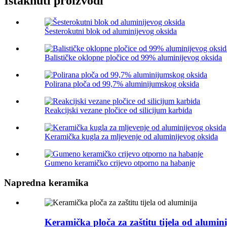
Istaknuti proizvodi
Šesterokutni blok od aluminijevog oksida
Balističke oklopne pločice od 99% aluminijevog oksida
Polirana ploča od 99,7% aluminijumskog oksida
Reakcijski vezane pločice od silicijum karbida
Keramička kugla za mljevenje od aluminijevog oksida
Gumeno keramičko crijevo otporno na habanje
Napredna keramika
Keramička ploča za zaštitu tijela od alumini