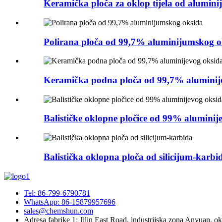
Keramička ploča za oklop tijela od alumini
Polirana ploča od 99,7% aluminijumskog o
Keramička podna ploča od 99,7% aluminij
Balističke oklopne pločice od 99% aluminij
Balistička oklopna ploča od silicijum-karbi
Tel: 86-799-6790781
WhatsApp: 86-15879957696
sales@chemshun.com
Adresa fabrike 1: Jilin East Road, industrijska zona Anyuan, o