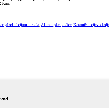
R Kina.
erijal od silicijum karbida
,
Aluminijske pločice
,
Keramička cijev s kol