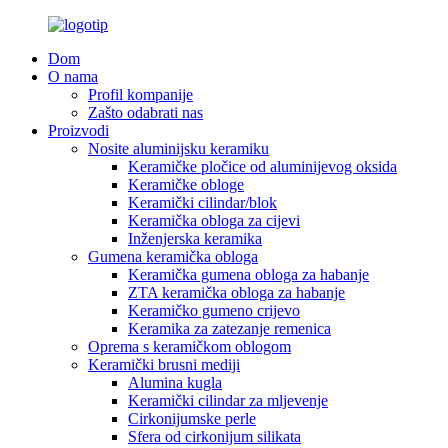
Dom
O nama
Profil kompanije
Zašto odabrati nas
Proizvodi
Nosite aluminijsku keramiku
Keramičke pločice od aluminijevog oksida
Keramičke obloge
Keramički cilindar/blok
Keramička obloga za cijevi
Inženjerska keramika
Gumena keramička obloga
Keramička gumena obloga za habanje
ZTA keramička obloga za habanje
Keramičko gumeno crijevo
Keramika za zatezanje remenica
Oprema s keramičkom oblogom
Keramički brusni mediji
Alumina kugla
Keramički cilindar za mljevenje
Cirkonijumske perle
Sfera od cirkonijum silikata