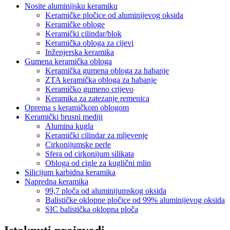
Nosite aluminijsku keramiku
Keramičke pločice od aluminijevog oksida
Keramičke obloge
Keramički cilindar/blok
Keramička obloga za cijevi
Inženjerska keramika
Gumena keramička obloga
Keramička gumena obloga za habanje
ZTA keramička obloga za habanje
Keramičko gumeno crijevo
Keramika za zatezanje remenica
Oprema s keramičkom oblogom
Keramički brusni mediji
Alumina kugla
Keramički cilindar za mljevenje
Cirkonijumske perle
Sfera od cirkonijum silikata
Obloga od cigle za kuglični mlin
Silicijum karbidna keramika
Napredna keramika
99,7 ploča od aluminijumskog oksida
Balističke oklopne pločice od 99% aluminijevog oksida
SIC balistička oklopna ploča