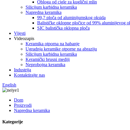
Obloga od cigle za kuglični mlin
Silicijum karbidna keramika
Napredna keramika
99,7 ploča od aluminijumskog oksida
Balističke oklopne pločice od 99% aluminijevog o
SIC balistička oklopna ploča
Vijesti
Videozapis
Keramika otporna na habanje
Ugradnja keramike otporne na abraziju
Silicijum karbidna keramika
Keramički brusni mediji
Neprobojna keramika
Industrija
Kontaktirajte nas
English
Dom
Proizvodi
Napredna keramika
Kategorije