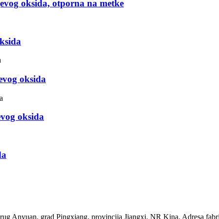
jevog oksida, otporna na metke
ksida
evog oksida
evog oksida
da
krug Anyuan, grad Pingxiang, provincija Jiangxi, NR Kina. Adresa fabrik