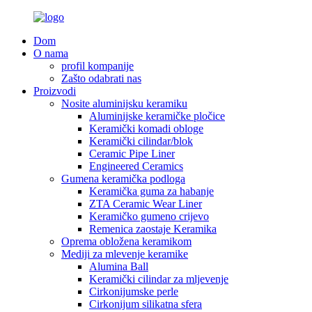
Dom
O nama
profil kompanije
Zašto odabrati nas
Proizvodi
Nosite aluminijsku keramiku
Aluminijske keramičke pločice
Keramički komadi obloge
Keramički cilindar/blok
Ceramic Pipe Liner
Engineered Ceramics
Gumena keramička podloga
Keramička guma za habanje
ZTA Ceramic Wear Liner
Keramičko gumeno crijevo
Remenica zaostaje Keramika
Oprema obložena keramikom
Mediji za mlevenje keramike
Alumina Ball
Keramički cilindar za mljevenje
Cirkonijumske perle
Cirkonijum silikatna sfera