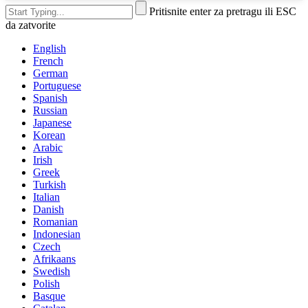
Pritisnite enter za pretragu ili ESC
da zatvorite
English
French
German
Portuguese
Spanish
Russian
Japanese
Korean
Arabic
Irish
Greek
Turkish
Italian
Danish
Romanian
Indonesian
Czech
Afrikaans
Swedish
Polish
Basque