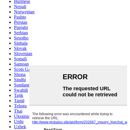
Burmese
Nepali
Norwegian
Pashto
Persian
Punjabi
Serbian
Sesotho
Sinhala
Slovak
Slovenian
Somali
Samoan
Scots Gaelic
Shona
Sindhi
Sundanese
Swahili
Tajik
Tamil
Telugu
Thai
Ukrainian
Urdu
Uzbek