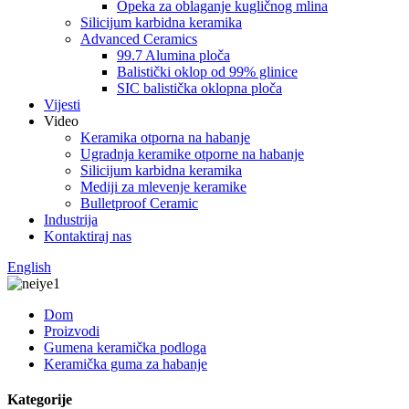
Opeka za oblaganje kugličnog mlina
Silicijum karbidna keramika
Advanced Ceramics
99.7 Alumina ploča
Balistički oklop od 99% glinice
SIC balistička oklopna ploča
Vijesti
Video
Keramika otporna na habanje
Ugradnja keramike otporne na habanje
Silicijum karbidna keramika
Mediji za mlevenje keramike
Bulletproof Ceramic
Industrija
Kontaktiraj nas
English
Dom
Proizvodi
Gumena keramička podloga
Keramička guma za habanje
Kategorije