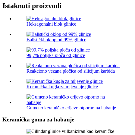
Istaknuti proizvodi
Heksagonalni blok glinice
Balistički oklop od 99% glinice
99,7% poljska ploča od glinice
Reakciono vezana pločica od silicijum karbida
Keramička kugla za mljevenje glinice
Gumeno keramičko crijevo otporno na habanje
Keramička guma za habanje