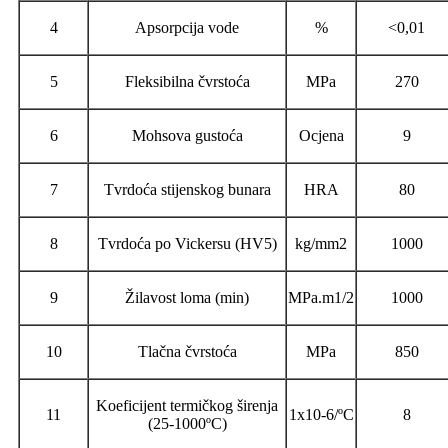
4
Apsorpcija vode
%
<0,01
5
Fleksibilna čvrstoća
MPa
270
6
Mohsova gustoća
Ocjena
9
7
Tvrdoća stijenskog bunara
HRA
80
8
Tvrdoća po Vickersu (HV5)
kg/mm2
1000
9
Žilavost loma (min)
MPa.m1/2
1000
10
Tlačna čvrstoća
MPa
850
Koeficijent termičkog širenja
11
1x10-6/ºC
8
(25-1000ºC)