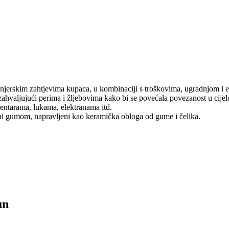
jerskim zahtjevima kupaca, u kombinaciji s troškovima, ugradnjom i ef
ahvaljujući perima i žljebovima kako bi se povećala povezanost u cijel
entarama, lukama, elektranama itd.
 gumom, napravljeni kao keramička obloga od gume i čelika.
un