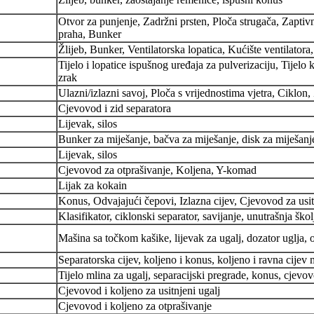
Otvor za punjenje, Zadržni prsten, Ploča strugača, Zaptivn
praha, Bunker
Žlijeb, Bunker, Ventilatorska lopatica, Kućište ventilatora
Tijelo i lopatice ispušnog uređaja za pulverizaciju, Tijelo
zrak
Ulazni/izlazni savoj, Ploča s vrijednostima vjetra, Ciklon,
Cjevovod i zid separatora
Lijevak, silos
Bunker za miješanje, bačva za miješanje, disk za miješanje
Lijevak, silos
Cjevovod za otprašivanje, Koljena, Y-komad
Lijak za kokain
Konus, Odvajajući čepovi, Izlazna cijev, Cjevovod za usi
Klasifikator, ciklonski separator, savijanje, unutrašnja šk
Mašina sa točkom kašike, lijevak za ugalj, dozator uglja, 
Separatorska cijev, koljeno i konus, koljeno i ravna cijev 
Tijelo mlina za ugalj, separacijski pregrade, konus, cjevo
Cjevovod i koljeno za usitnjeni ugalj
Cjevovod i koljeno za otprašivanje