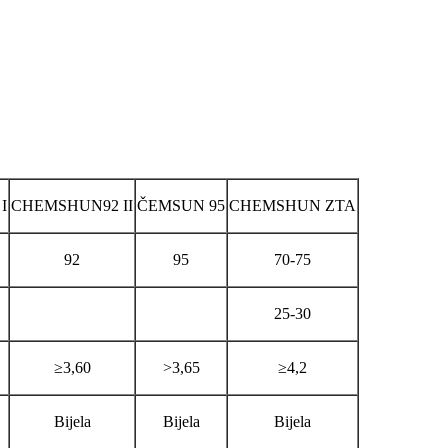
I
CHEMSHUN92 II
ČEMSUN 95
CHEMSHUN ZTA
92
95
70-75
25-30
≥3,60
>3,65
≥4,2
Bijela
Bijela
Bijela